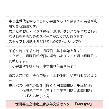
中高生世代を中心とした小学生から３９歳までの若者が利
用できる施設です。
友達とのおしゃべりや勉強、調理、ダンスの練習など様々
な活動をするためのスペースがたくさんあります。
スタッフとお話するだけでもOKです。いつでも...
午前９時～午後９時（月曜日・年末年始を除く）
※ただし、月曜日が祝日の場合および７・８月は月曜日も
開館します。
※小学生は午後６時、中学生は午後８時まで
東急大井町線「等々力駅」「上野毛駅」いずれも徒歩１５
分
東急バス①野毛公園前（園０１田園調布駅⇔千歳船橋）
②野毛二丁目（玉１１二子玉川駅⇔多摩川駅）
いずれも徒歩５分
世田谷区立池之上青少年交流センター「いけせい」