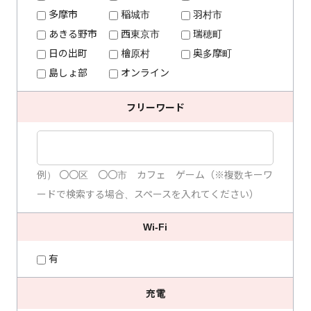
多摩市
稲城市
羽村市
あきる野市
西東京市
瑞穂町
日の出町
檜原村
奥多摩町
島しょ部
オンライン
フリーワード
フ
リ
例） 〇〇区 〇〇市 カフェ ゲーム（※複数キーワ
ー
ードで検索する場合、スペースを入れてください）
ワ
ー
Wi-Fi
ド
検
有
索
充電