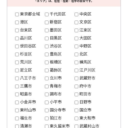
「エリア」は、在住・在勤・在学の目安です。
東京都全域
千代田区
中央区
港区
新宿区
文京区
台東区
墨田区
江東区
品川区
目黒区
大田区
世田谷区
渋谷区
中野区
杉並区
豊島区
北区
荒川区
板橋区
練馬区
足立区
葛飾区
江戸川区
八王子市
立川市
武蔵野市
三鷹市
青梅市
府中市
昭島市
調布市
町田市
小金井市
小平市
日野市
東村山市
国分寺市
国立市
福生市
狛江市
東大和市
清瀬市
東久留米市
武蔵村山市