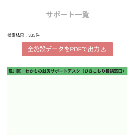
サポート一覧
若者ケアラー・ヤングケアラー
孤独感や孤立、寂しさ
こころやからだの悩み
仕事・職場の悩み
検索結果：333件
ひきこもり
家庭・家族・パートナーの悩み
生活・お金に関する悩み
学校・学業の悩み
全施設データをPDFで出力
その他
エリア
荒川区 わかもの就労サポートデスク（ひきこもり相談窓口）
(複数選択可)
「エリア」は、在住・在勤・在学の目安です。
東京都全域
千代田区
中央区
港区
新宿区
文京区
台東区
墨田区
江東区
品川区
目黒区
大田区
世田谷区
渋谷区
中野区