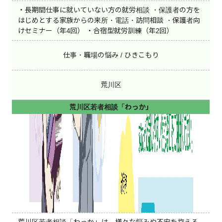
・長期間仕事に就いていない方の就労相談 ・保護者の方を
杉並区
豊島区
北区
はじめとする家族からの来所・電話・訪問相談 ・保護者向
荒川区
板橋区
練馬区
けセミナー（年4回） ・合宿型就労訓練（年2回）
足立区
葛飾区
江戸川区
八王子市
立川市
武蔵野市
仕事・職場の悩み / ひきこもり
三鷹市
青梅市
府中市
昭島市
調布市
町田市
荒川区
小金井市
小平市
日野市
荒川区若者相談「わっか」
東村山市
国分寺市
国立市
福生市
狛江市
東大和市
清瀬市
東久留米市
武蔵村山市
多摩市
稲城市
羽村市
あきる野市
西東京市
瑞穂町
日の出町
檜原村
奥多摩町
島しょ部
フリーワード
荒川区若者相談「わっか」は、様々な悩みや不安を抱える