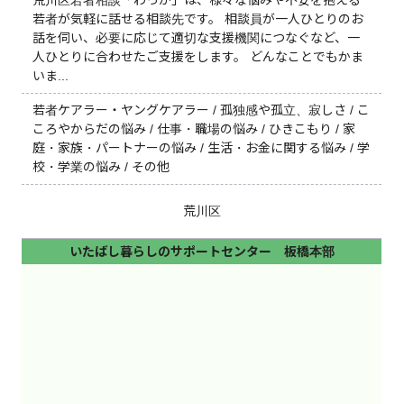
若者が気軽に話せる相談先です。 相談員が一人ひとりのお
フ
話を伺い、必要に応じて適切な支援機関につなぐなど、一
人ひとりに合わせたご支援をします。 どんなことでもかま
リ
いま...
例）将来 不安...（※複数キーワードで検索する場
ー
合、スペースを入れてください）
ワ
若者ケアラー・ヤングケアラー / 孤独感や孤立、寂しさ / こ
ころやからだの悩み / 仕事・職場の悩み / ひきこもり / 家
ー
庭・家族・パートナーの悩み / 生活・お金に関する悩み / 学
家族だけでの相談
ド
校・学業の悩み / その他
検
可
索
荒川区
相談方法
いたばし暮らしのサポートセンター 板橋本部
(複数選択可)
LINE相談
オンライン相談
チャット相談
電話相談
メール相談
来所相談
訪問相談
その他の相談
相談方法