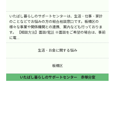
(24時間受付)
LINE相談
オンライン相談
いたばし暮らしのサポートセンターは、生活・仕事・家計
チャット相談
電話相談
メール相談
のことなどでお悩みの方の総合相談窓口です。板橋区の
様々な事業や関係機関との連携、案内なども行っておりま
来所相談
訪問相談
その他の相談
す。 【相談方法】面談/電話 ※面談をご希望の場合は、事前
に電...
生活・お金に関する悩み
板橋区
いたばし暮らしのサポートセンター 赤塚分室