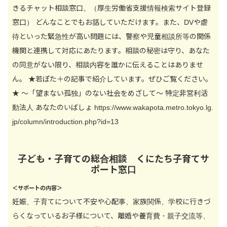
きるチャット相談窓口。（厚生労働省支援情報検索サイト登録
窓口） どんなことでもお話していただけます。また、DVや虐
待といった緊急性が高い問題には、警察や児童相談所等の関係
機関と連携して対応にあたります。相談の秘密は守り、あなた
の同意がない限り、相談内容を誰かに伝えることはありませ
ん。 ★若ぽた＋の記事で紹介しています。ぜひご覧ください。
★ ～「望まない孤独」のない社会をめざして～ 特定非営利活
動法人 あなたのいばしょ https://www.wakapota.metro.tokyo.lg.
jp/column/introduction.php?id=13
子ども・子育ての総合相談 くにたち子育てサ
ポート窓口
＜サポートの内容＞
妊娠、子育てについて不安や心配事、家族関係、学校に行きづ
らくなっているお子様について、離婚や養育費・親子交流等、