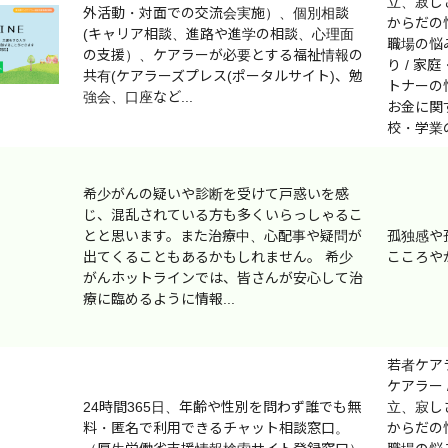
立、寂しさ
外活動・対面での交流会実施）、個別相談
からだの悩
(キャリア相談、進路や進学の相談、心理面
職場の悩み
の支援）、ケアラーが必要とする福祉情報の
り / 家
共有(ケアラーズプレス(ポータルサイト)、勉
トナーの悩
強会、口座など...
お金に関す
校・学業
希少がんの疑いや診断を受けて戸惑いを感
じ、混乱されている方も多くいらっしゃるこ
とと思います。また治療中、心配事や疑問が
孤独感や
出てくることもあるかもしれません。 希少
こころや
がんホットラインでは、皆さんが安心して治
療に臨めるように情報...
若者ケア
ケアラー 
24時間365日、年齢や性別を問わず誰でも無
立、寂しさ
料・匿名で利用できるチャット相談窓口。
からだの悩