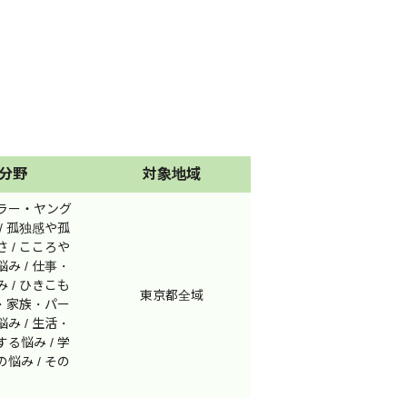
文京区
台東区
世田谷区
渋谷区
板橋区
練馬区
武蔵野市
三鷹市
小金井市
小平市
分野
対象地域
狛江市
東大和市
ラー・ヤング
羽村市
あきる野市
/ 孤独感や孤
島しょ部
 / こころや
み / 仕事・
 / ひきこも
東京都全域
庭・家族・パー
み / 生活・
い）
る悩み / 学
悩み / その