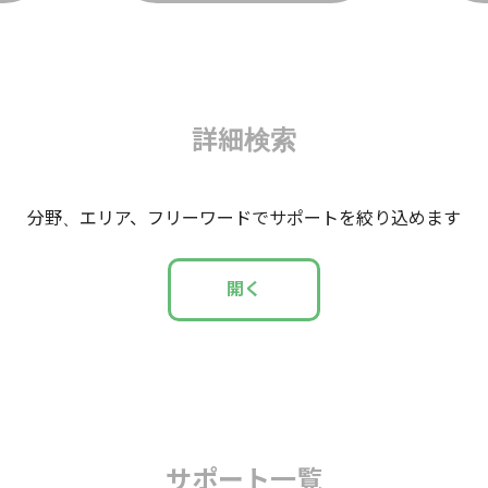
詳細検索
分野、エリア、フリーワードでサポートを絞り込めます
開く
ケアラー・ヤングケアラー
孤独感や孤立、寂しさ
ここ
・職場の悩み
ひきこもり
家庭・家族・パートナーの悩
サポート一覧
・学業の悩み
その他