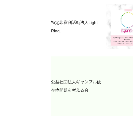
ド
検
特定非営利活動法人Light
相談方法
LINE
索
Ring.
訪問
(複数選択可)
相談方法
LINE
訪問
(24時間受付)
公益社団法人ギャンブル依
存症問題を考える会