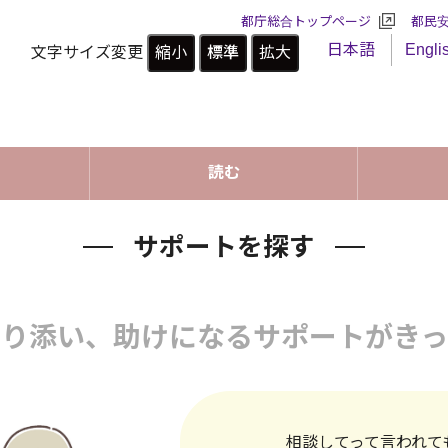
都庁総合トップページ
都民
日本語
Engli
文字サイズ変更
縮小
標準
拡大
読む
サポートを探す
寄り添い、助けになるサポートがきっ
相談してって言われて