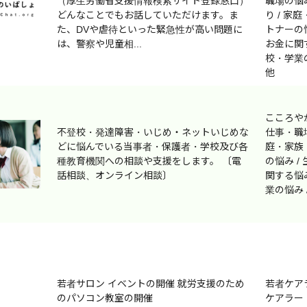
（厚生労働省支援情報検索サイト登録窓口）
職場の悩み
どんなことでもお話していただけます。ま
り / 家
た、DVや虐待といった緊急性が高い問題に
トナーの悩
は、警察や児童相...
お金に関す
校・学業の
他
こころや
不登校・発達障害・いじめ・ネットいじめな
仕事・職場
どに悩んでいる当事者・保護者・学校及び各
庭・家族
種教育機関への相談や支援をします。 〔電
の悩み /
話相談、オンライン相談〕
関する悩み
業の悩み 
若者サロン イベントの開催 就労支援のため
若者ケア
のパソコン教室の開催
ケアラー