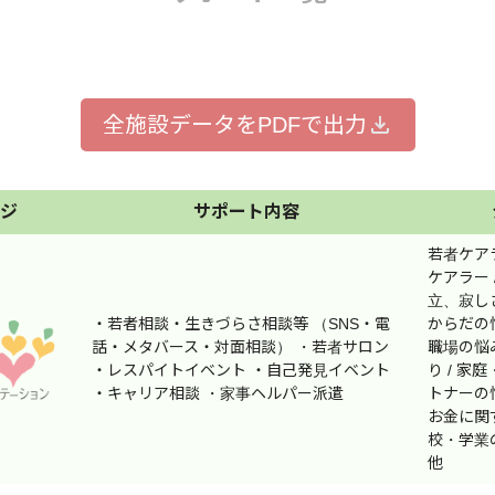
都全域
千代田区
中央区
港区
新宿区
区
江東区
品川区
目黒区
大田区
区
杉並区
全施設データをPDFで出力
豊島区
北区
荒川区
区
葛飾区
江戸川区
八王子市
立川市
市
府中市
昭島市
調布市
町田市
ジ
サポート内容
市
東村山市
国分寺市
国立市
福生市
若者ケア
市
東久留米市
武蔵村山市
多摩市
稲城市
ケアラー 
京市
瑞穂町
日の出町
檜原村
奥多摩町
立、寂しさ
・若者相談・生きづらさ相談等 （SNS・電
からだの悩
話・メタバース・対面相談） ・若者サロン
職場の悩み
・レスパイトイベント ・自己発見イベント
り / 家
・キャリア相談 ・家事ヘルパー派遣
トナーの悩
 不安...（※複数キーワードで検索する場合、スペースを入れてくださ
お金に関す
校・学業の
他