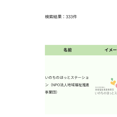
東京
検索結果：333件
墨田
エリア
中野
(複数選択可)
足立
青梅
名前
イメー
「エリア」は、在住・在勤・在学の目
日野
安です。
清瀬
西東
いのちのほっとステーショ
フ
ン（NPO法人地域福祉推進
フリーワード
リ
事業団）
例）将来
ー
ワ
家族だけでの相談
可
ー