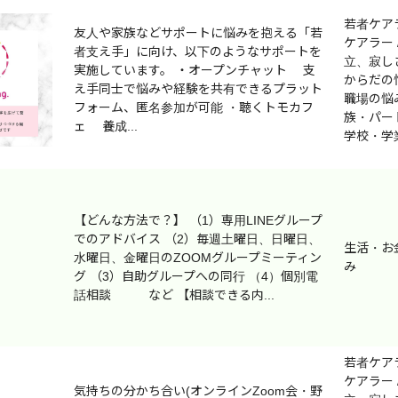
若者ケア
友人や家族などサポートに悩みを抱える「若
ケアラー 
者支え手」に向け、以下のようなサポートを
立、寂しさ
実施しています。 ・オープンチャット 支
相談
オンライン相談
チャット相談
電話相談
からだの悩
え手同士で悩みや経験を共有できるプラット
職場の悩み
相談
その他の相談
フォーム、匿名参加が可能 ・聴くトモカフ
族・パー
ェ 養成...
学校・学
相談
オンライン相談
チャット相談
電話相談
相談
その他の相談
【どんな方法で？】 （1）専用LINEグループ
でのアドバイス （2）毎週土曜日、日曜日、
生活・お
水曜日、金曜日のZOOMグループミーティン
み
グ （3）自助グループへの同行 （4）個別電
話相談 など 【相談できる内...
若者ケア
ケアラー 
気持ちの分かち合い(オンラインZoom会・野