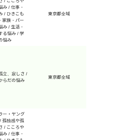
 / こころや
み / 仕事・
 / ひきこも
東京都全域
庭・家族・パー
み / 生活・
る悩み / 学
の悩み
孤立、寂しさ /
東京都全域
からだの悩み
ラー・ヤング
/ 孤独感や孤
 / こころや
み / 仕事・