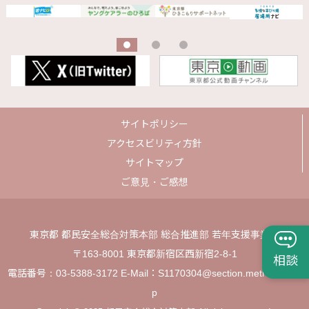
サイトポリシー
アクセスビリティ方針
サイトマップ
ご意見・ご感想
東京都 都民安全総合対策本部 総合推進部 若年支援事業課
〒163-8001 東京都新宿区西新宿2-8-1
相談
電話番号：03-5388-3172 E-Mail：S1170304@section.metro.tokyo.j
p