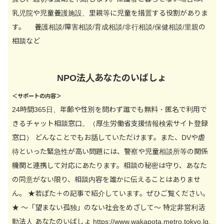
乳児院や児童養護施設、里親等に児童を措置する役割がありま
す。 養護相談/障害相談/育成相談/非行相談/保健相談/里親の
相談など
NPO法人あなたのいばしょ
＜サポートの内容＞
24時間365日、年齢や性別を問わず誰でも無料・匿名で利用で
きるチャット相談窓口。（厚生労働省支援情報検索サイト登録
窓口） どんなことでもお話していただけます。また、DVや虐
待といった緊急性が高い問題には、警察や児童相談所等の関係
機関と連携して対応にあたります。相談の秘密は守り、あなた
の同意がない限り、相談内容を誰かに伝えることはありませ
ん。 ★若ぽた＋の記事で紹介しています。ぜひご覧ください。
★ ～「望まない孤独」のない社会をめざして～ 特定非営利活
動法人 あなたのいばしょ https://www.wakapota.metro.tokyo.lg.