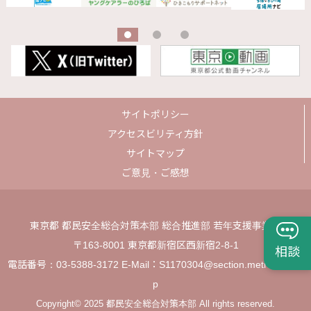
サイトポリシー
アクセスビリティ方針
サイトマップ
ご意見・ご感想
東京都 都民安全総合対策本部 総合推進部 若年支援事業課
〒163-8001 東京都新宿区西新宿2-8-1
相談
電話番号：03-5388-3172 E-Mail：S1170304@section.metro.tokyo.j
p
Copyright© 2025 都民安全総合対策本部 All rights reserved.